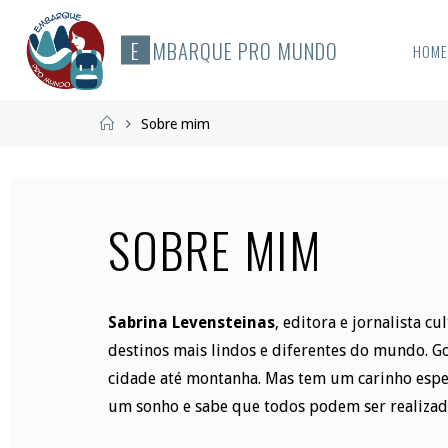
Skip
to
E
M
B
A
R
Q
U
E
P
R
O
M
U
N
D
O
HOM
content
Home
Sobre mim
SOBRE MIM
Sabrina Levensteinas
, editora e jornalista c
destinos mais lindos e diferentes do mundo. G
cidade até montanha. Mas tem um carinho espec
um sonho e sabe que todos podem ser realizad