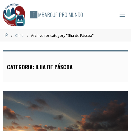
Skip
to
E
M
B
A
R
Q
U
E
P
R
O
M
U
N
D
O
content
Home
Chile
Archive for category "Ilha de Páscoa"
CATEGORIA:
ILHA DE PÁSCOA