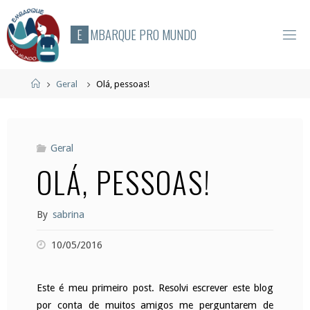
Skip
to
E
M
B
A
R
Q
U
E
P
R
O
M
U
N
D
O
content
Home
Geral
Olá, pessoas!
Geral
OLÁ, PESSOAS!
By
sabrina
10/05/2016
Este é meu primeiro post. Resolvi escrever este blog
por conta de muitos amigos me perguntarem de