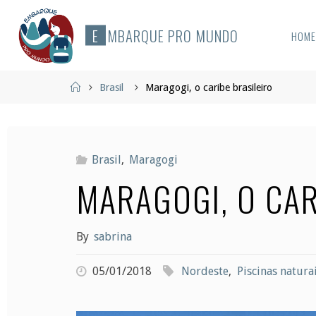
Skip
to
E
M
B
A
R
Q
U
E
P
R
O
M
U
N
D
O
HOM
content
Home
Brasil
Maragogi, o caribe brasileiro
Brasil
,
Maragogi
MARAGOGI, O CAR
By
sabrina
05/01/2018
Nordeste
,
Piscinas natura