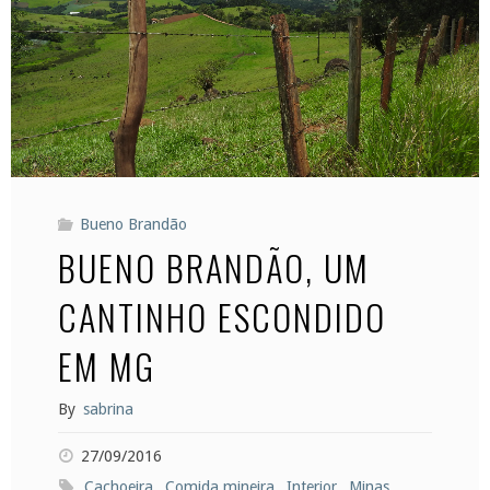
Bueno Brandão
BUENO BRANDÃO, UM
CANTINHO ESCONDIDO
EM MG
By
sabrina
27/09/2016
Cachoeira
,
Comida mineira
,
Interior
,
Minas