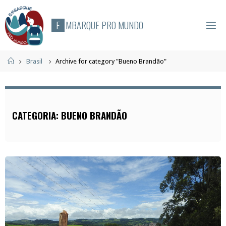
Skip
to
E
M
B
A
R
Q
U
E
P
R
O
M
U
N
D
O
content
Home
Brasil
Archive for category "Bueno Brandão"
CATEGORIA:
BUENO BRANDÃO