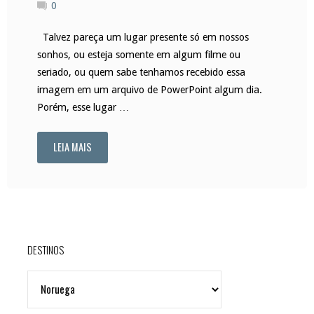
0
Talvez pareça um lugar presente só em nossos
sonhos, ou esteja somente em algum filme ou
seriado, ou quem sabe tenhamos recebido essa
imagem em um arquivo de PowerPoint algum dia.
Porém, esse lugar …
LEIA MAIS
"Preikestolen:
um
fiorde
norueguês"
DESTINOS
DESTINOS