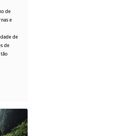
mo de
rnas e
idade de
s de
 tão