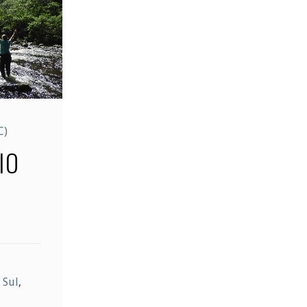
C)
IO
 Sul
,