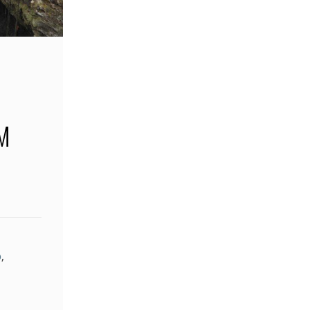
M
o
,