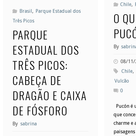
Chile
,
Brasil
,
Parque Estadual dos
O QU
Três Picos
PUC
PARQUE
ESTADUAL DOS
By
sabrin
TRÊS PICOS:
08/11/
Chile
,
CABEÇA DE
Vulcão
DRAGÃO E CAIXA
0
DE FÓSFORO
Pucón é u
que conce
charme e 
By
sabrina
paisagens 