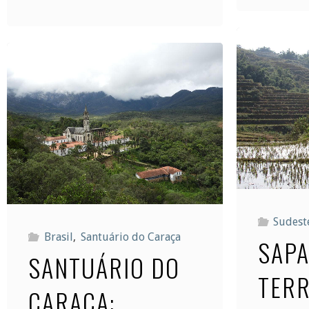
nas
Dolomitas:
o
melhor
das
montanhas
da
Sudeste
Brasil
,
Santuário do Caraça
SAPA
Itália"
SANTUÁRIO DO
TERR
CARAÇA: