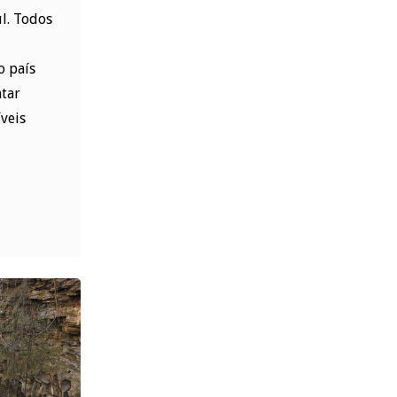
ul. Todos
o país
tar
íveis