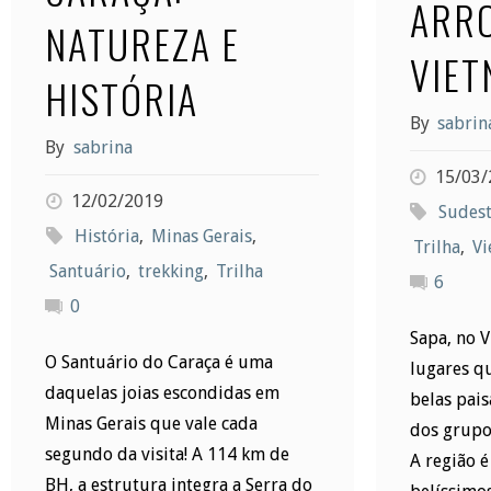
ARR
NATUREZA E
VIET
HISTÓRIA
By
sabrin
By
sabrina
15/03/
12/02/2019
Sudest
História
,
Minas Gerais
,
Trilha
,
Vi
Santuário
,
trekking
,
Trilha
6
0
Sapa, no 
O Santuário do Caraça é uma
lugares qu
daquelas joias escondidas em
belas pais
Minas Gerais que vale cada
dos grupos
segundo da visita! A 114 km de
A região 
BH, a estrutura integra a Serra do