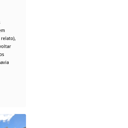
s
 em
relato),
voltar
os
havia