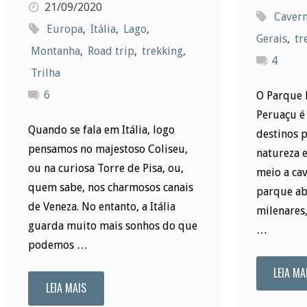
21/09/2020
Caver
Europa
,
Itália
,
Lago
,
Gerais
,
tr
Montanha
,
Road trip
,
trekking
,
4
Trilha
6
O Parque 
Peruaçu é
Quando se fala em Itália, logo
destinos 
pensamos no majestoso Coliseu,
natureza 
ou na curiosa Torre de Pisa, ou,
meio a cav
quem sabe, nos charmosos canais
parque ab
de Veneza. No entanto, a Itália
milenares
guarda muito mais sonhos do que
…
podemos …
LEIA MA
LEIA MAIS
"Roteiro