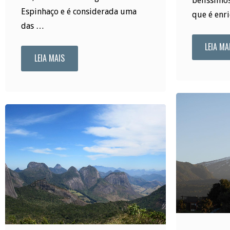
belíssimos
Espinhaço e é considerada uma
que é enr
das …
LEIA MA
LEIA MAIS
"Santuário
do
Caraça:
natureza
e
história"