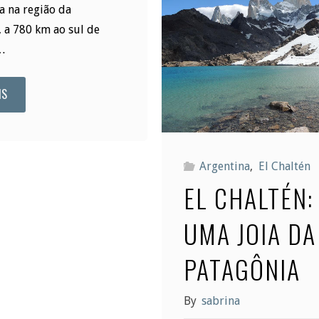
do
ca na região da
 a 780 km ao sul de
Boi"
…
IS
"O
que
fazer
Argentina
,
El Chaltén
EL CHALTÉN:
em
UMA JOIA DA
Pucón"
PATAGÔNIA
By
sabrina