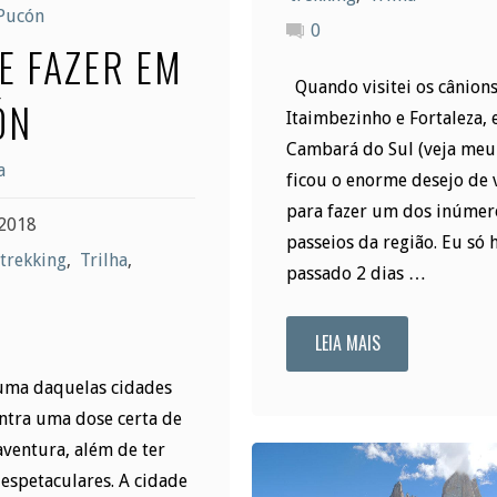
Pucón
0
E FAZER EM
Quando visitei os cânion
ÓN
Itaimbezinho e Fortaleza,
Cambará do Sul (veja meu 
a
ficou o enorme desejo de 
para fazer um dos inúmer
2018
passeios da região. Eu só 
trekking
,
Trilha
,
passado 2 dias …
LEIA MAIS
"Trilha
ma daquelas cidades
do
ntra uma dose certa de
Rio
aventura, além de ter
espetaculares. A cidade