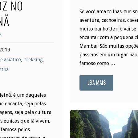
OZ NO
Se você ama trilhas, turis
NÃ
aventura, cachoeiras, cave
muito banho de rio vai se
a
encantar com a pequena c
Mambaí. São muitas opçõe
2019
passeios em um lugar não
e asiático
,
trekking
,
famoso como …
etnã
LEIA MAIS
"Mambaí:
Vietnã, é um daqueles
aventura
e encanta, seja pelas
em
agens, seja pela cultura
 étnicos que lá vivem.
Goiás"
é famosa pelos