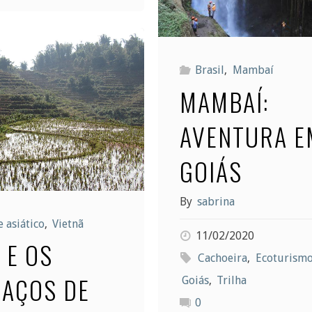
dias"
Cavernas
do
Brasil
,
Mambaí
MAMBAÍ:
Peruaçu"
AVENTURA E
GOIÁS
By
sabrina
 asiático
,
Vietnã
11/02/2020
 E OS
Cachoeira
,
Ecoturism
AÇOS DE
Goiás
,
Trilha
0