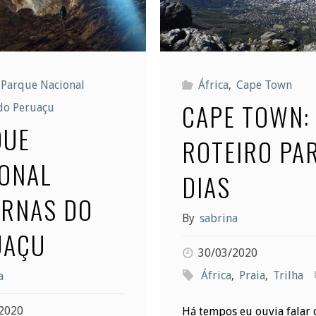
Parque Nacional
África
,
Cape Town
CAPE TOWN:
do Peruaçu
QUE
ROTEIRO PAR
ONAL
DIAS
ERNAS DO
By
sabrina
UAÇU
30/03/2020
África
,
Praia
,
Trilha
a
2020
Há tempos eu ouvia falar 