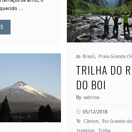
 terraços de arroz, o
iquecido …
IS
"Sapa
e
os
Brasil
,
Praia Grande (S
TRILHA DO R
terraços
DO BOI
de
arroz
By
sabrina
no
05/12/2018
Cânion
,
Rio Grande do
Vietnã"
trekking
,
Trilha