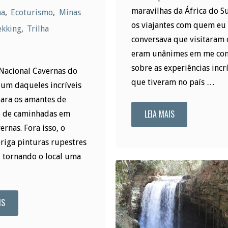
maravilhas da África do S
na
,
Ecoturismo
,
Minas
os viajantes com quem eu
ekking
,
Trilha
conversava que visitaram 
eram unânimes em me con
sobre as experiências incr
Nacional Cavernas do
que tiveram no país …
 um daqueles incríveis
para os amantes de
LEIA MAIS
"Cape
e de caminhadas em
ernas. Fora isso, o
town:
riga pinturas rupestres
, tornando o local uma
roteiro
para
IS
"Parque
7
Nacional