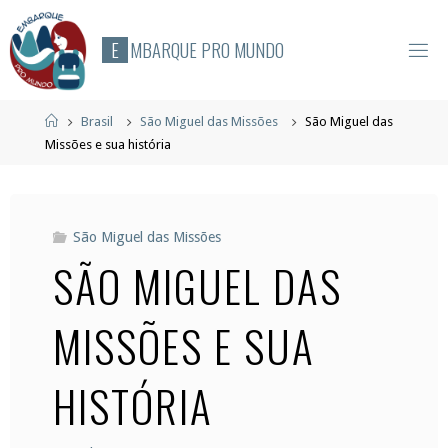
Skip
to
E
M
B
A
R
Q
U
E
P
R
O
M
U
N
D
O
content
Home
Brasil
São Miguel das Missões
São Miguel das
Missões e sua história
São Miguel das Missões
SÃO MIGUEL DAS
MISSÕES E SUA
HISTÓRIA