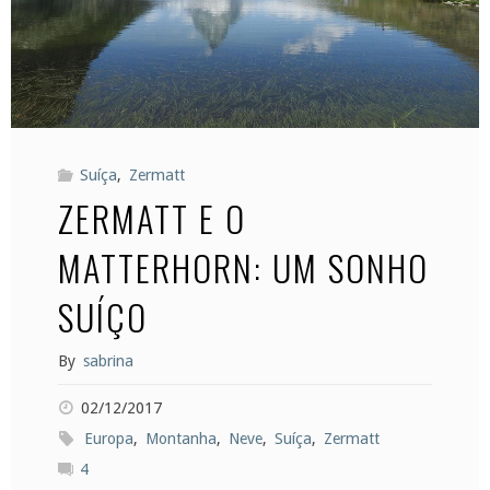
Suíça
,
Zermatt
ZERMATT E O
MATTERHORN: UM SONHO
SUÍÇO
By
sabrina
02/12/2017
Europa
,
Montanha
,
Neve
,
Suíça
,
Zermatt
4