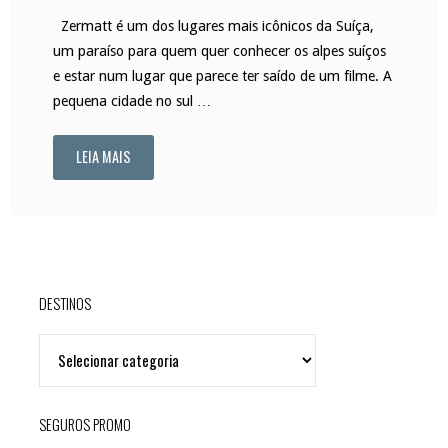
Zermatt é um dos lugares mais icônicos da Suíça,
um paraíso para quem quer conhecer os alpes suíços
e estar num lugar que parece ter saído de um filme. A
pequena cidade no sul …
LEIA MAIS
"Zermatt
e
o
Matterhorn:
DESTINOS
um
DESTINOS
sonho
suíço"
SEGUROS PROMO