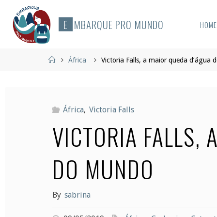
Skip
to
E
M
B
A
R
Q
U
E
P
R
O
M
U
N
D
O
HOM
content
Home
África
Victoria Falls, a maior queda d’água
África
,
Victoria Falls
VICTORIA FALLS,
DO MUNDO
By
sabrina