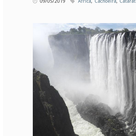
09/05/2019
África
,
Cachoeira
,
Catarat