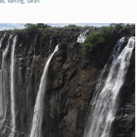
as
,
Rafting
,
Safári