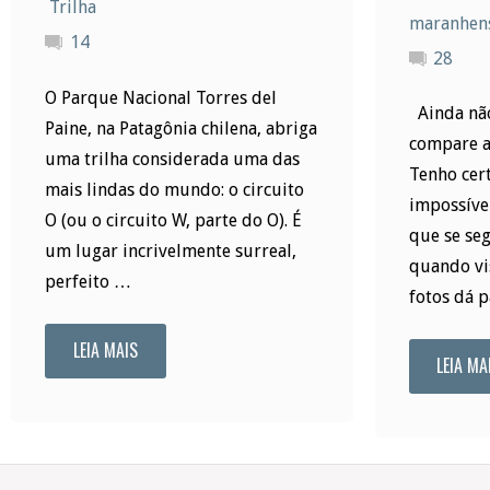
Trilha
maranhen
14
28
O Parque Nacional Torres del
Ainda não
Paine, na Patagônia chilena, abriga
compare a
uma trilha considerada uma das
Tenho cer
mais lindas do mundo: o circuito
impossíve
O (ou o circuito W, parte do O). É
que se se
um lugar incrivelmente surreal,
quando vis
perfeito …
fotos dá 
LEIA MAIS
"Torres
LEIA MA
del
Paine: