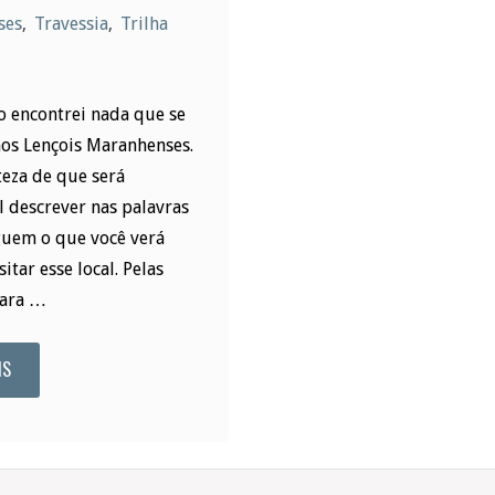
ses
,
Travessia
,
Trilha
 encontrei nada que se
os Lençois Maranhenses.
teza de que será
l descrever nas palavras
guem o que você verá
itar esse local. Pelas
para …
IS
"Lençois
Maranhenses:
a