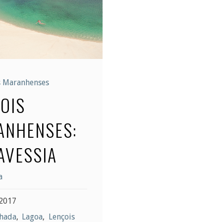
s Maranhenses
OIS
ANHENSES:
AVESSIA
a
2017
hada
,
Lagoa
,
Lençois